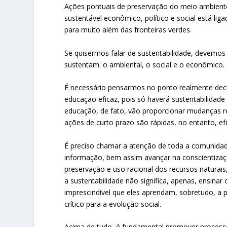
Ações pontuais de preservação do meio ambient
sustentável econômico, político e social está li
para muito além das fronteiras verdes.
Se quisermos falar de sustentabilidade, devemos
sustentam: o ambiental, o social e o econômico.
É necessário pensarmos no ponto realmente decisi
educação eficaz, pois só haverá sustentabilidade
educação, de fato, vão proporcionar mudanças re
ações de curto prazo são rápidas, no entanto, 
É preciso chamar a atenção de toda a comunidad
informação, bem assim avançar na conscientizaçã
preservação e uso racional dos recursos naturai
a sustentabilidade não significa, apenas, ensina
imprescindível que eles aprendam, sobretudo, a 
crítico para a evolução social.
Acima de tudo, é fundamental promover processo