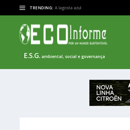
TRENDING:
Telhados verdes: beleza a serviço do m
E.S.G.
ambiental, social e governança