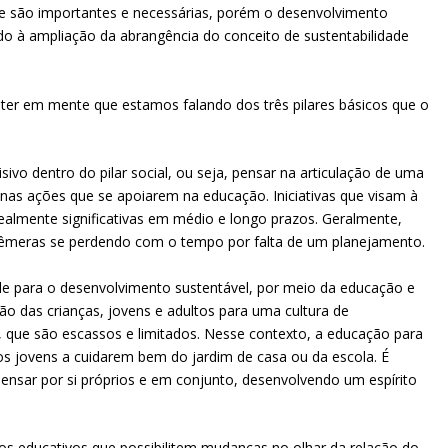
e são importantes e necessárias, porém o desenvolvimento
gado à ampliação da abrangência do conceito de sustentabilidade
 ter em mente que estamos falando dos três pilares básicos que o
vo dentro do pilar social, ou seja, pensar na articulação de uma
 nas ações que se apoiarem na educação. Iniciativas que visam à
almente significativas em médio e longo prazos. Geralmente,
efêmeras se perdendo com o tempo por falta de um planejamento.
e para o desenvolvimento sustentável, por meio da educação e
o das crianças, jovens e adultos para uma cultura de
s, que são escassos e limitados. Nesse contexto, a educação para
r os jovens a cuidarem bem do jardim de casa ou da escola. É
pensar por si próprios e em conjunto, desenvolvendo um espírito
s educativos que possibilitem mudanças no olhar da relação do