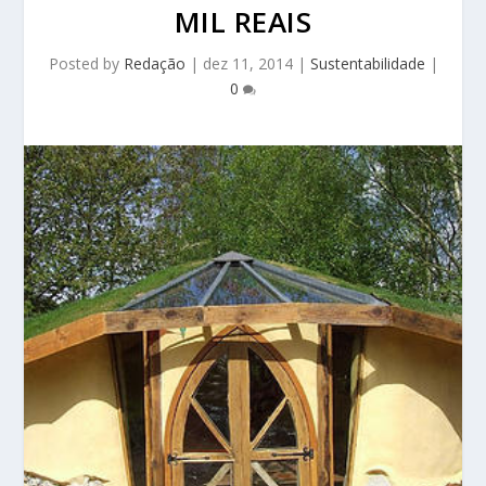
MIL REAIS
Posted by
Redação
|
dez 11, 2014
|
Sustentabilidade
|
0