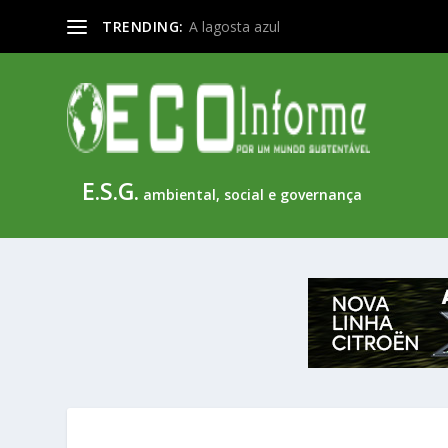
TRENDING:
A lagosta azul
E.S.G.
ambiental, social e governança