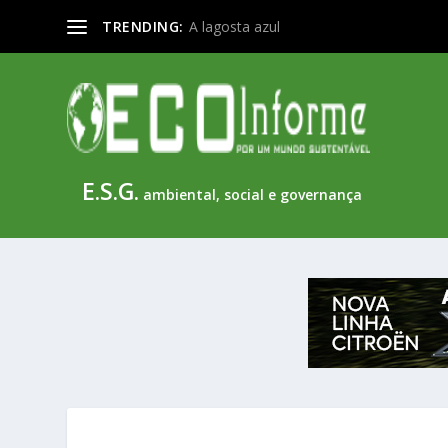
TRENDING:
A lagosta azul
E.S.G.
ambiental, social e governança