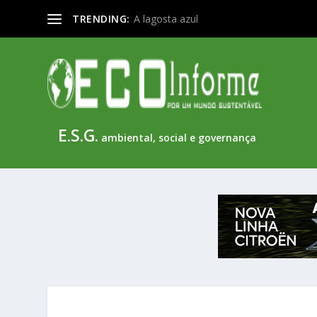
TRENDING:
A lagosta azul
E.S.G.
ambiental, social e governança