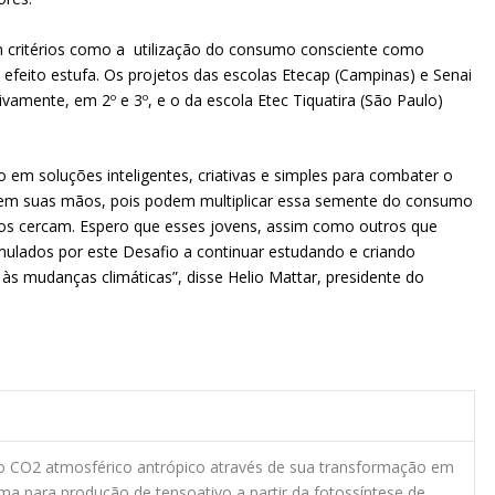
em critérios como a utilização do consumo consciente como
efeito estufa. Os projetos das escolas Etecap (Campinas) e Senai
vamente, em 2º e 3º, e o da escola Etec Tiquatira (São Paulo)
em soluções inteligentes, criativas e simples para combater o
 em suas mãos, pois podem multiplicar essa semente do consumo
e os cercam. Espero que esses jovens, assim como outros que
lados por este Desafio a continuar estudando e criando
 às mudanças climáticas”, disse Helio Mattar, presidente do
 CO2 atmosférico antrópico através de sua transformação em
ima para produção de tensoativo a partir da fotossíntese de