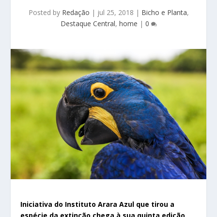
Posted by
Redação
|
jul 25, 2018
|
Bicho e Planta
,
Destaque Central
,
home
|
0
Iniciativa do Instituto Arara Azul que tirou a
espécie da extinção chega à sua quinta edição