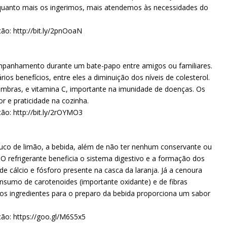
 quanto mais os ingerimos, mais atendemos às necessidades do
ção: http://bit.ly/2pnOoaN
mpanhamento durante um bate-papo entre amigos ou familiares.
os benefícios, entre eles a diminuição dos níveis de colesterol.
imbras, e vitamina C, importante na imunidade de doenças. Os
r e praticidade na cozinha.
ção: http://bit.ly/2rOYMO3
suco de limão, a bebida, além de não ter nenhum conservante ou
 O refrigerante beneficia o sistema digestivo e a formação dos
e cálcio e fósforo presente na casca da laranja. Já a cenoura
sumo de carotenoides (importante oxidante) e de fibras
 dos ingredientes para o preparo da bebida proporciona um sabor
ção: https://goo.gl/M6S5x5