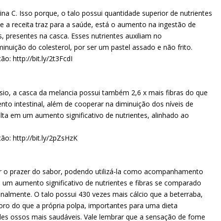
ina C. Isso porque, o talo possui quantidade superior de nutrientes
ue a receita traz para a saúde, está o aumento na ingestão de
, presentes na casca. Esses nutrientes auxiliam no
minuição do colesterol, por ser um pastel assado e não frito.
o: http://bit.ly/2t3FcdI
io, a casca da melancia possui também 2,6 x mais fibras do que
to intestinal, além de cooperar na diminuição dos níveis de
lta em um aumento significativo de nutrientes, alinhado ao
ão: http://bit.ly/2pZsHzK
er o prazer do sabor, podendo utilizá-la como acompanhamento
m um aumento significativo de nutrientes e fibras se comparado
onalmente. O talo possui 430 vezes mais cálcio que a beterraba,
oro do que a própria polpa, importantes para uma dieta
e eles ossos mais saudáveis. Vale lembrar que a sensação de fome