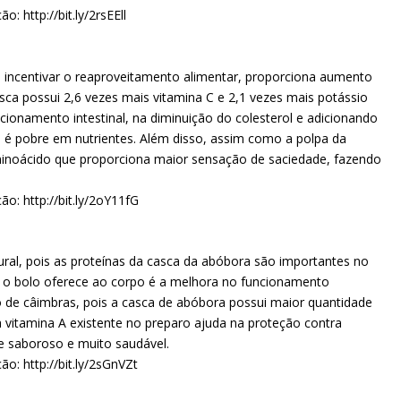
: http://bit.ly/2rsEEll
 incentivar o reaproveitamento alimentar, proporciona aumento
asca possui 2,6 vezes mais vitamina C e 2,1 vezes mais potássio
cionamento intestinal, na diminuição do colesterol e adicionando
e é pobre em nutrientes. Além disso, assim como a polpa da
minoácido que proporciona maior sensação de saciedade, fazendo
ão: http://bit.ly/2oY11fG
tural, pois as proteínas da casca da abóbora são importantes no
e o bolo oferece ao corpo é a melhora no funcionamento
o de câimbras, pois a casca de abóbora possui maior quantidade
 a vitamina A existente no preparo ajuda na proteção contra
e saboroso e muito saudável.
ão: http://bit.ly/2sGnVZt