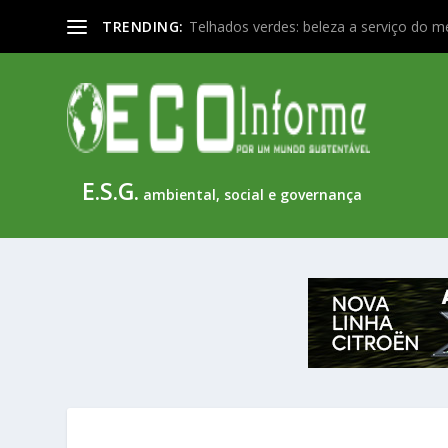
TRENDING:
Telhados verdes: beleza a serviço do m
E.S.G.
ambiental, social e governança