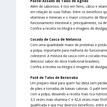
Pastel Assado de Talos de Agrião
Além de saboroso, é rico em ferro, cálcio e vitam
em relação às suas folhas. Entre os benefícios q
vitaminas e minerais e o maior consumo de fibras
funcionamento intestinal e, principalmente, na di
Confira a receita na íntegra e imagens de divulgaçã
Cocada de Casca de Melancia
Com uma quantidade maior de proteínas e potáss
a polpa, importante para melhoria do funcionamen
colesterol. A mistura da casca com a cocada resu
delicioso sabor do doce tradicional brasileiro.
Confira a receita na íntegra e imagens de divulgaç
Patê de Talos de Beterraba
Um preparo ideal para quem faz dieta sem perd
de pães e torradas de baixas calorias. O patê te
com a polpa, deixando a receita mais rica nutrici
3,5 vezes mais vitamina C e 42,6 vezes mais fósf
qualificada e que traz diversos benefícios, entr