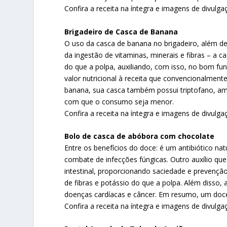
Confira a receita na íntegra e imagens de divulgação
Brigadeiro de Casca de Banana
O uso da casca de banana no brigadeiro, além de
da ingestão de vitaminas, minerais e fibras – a c
do que a polpa, auxiliando, com isso, no bom fun
valor nutricional à receita que convencionalment
banana, sua casca também possui triptofano, a
com que o consumo seja menor.
Confira a receita na íntegra e imagens de divulgaç
Bolo de casca de abóbora com chocolate
Entre os benefícios do doce: é um antibiótico na
combate de infecções fúngicas. Outro auxílio qu
intestinal, proporcionando saciedade e prevençã
de fibras e potássio do que a polpa. Além disso,
doenças cardíacas e câncer. Em resumo, um doc
Confira a receita na íntegra e imagens de divulgaç